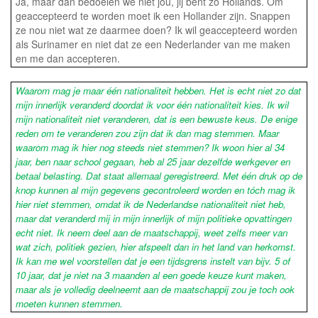
Ja, maar dan bedoelen we niet jou, jij bent zo Hollands. Om
geaccepteerd te worden moet ik een Hollander zijn. Snappen
ze nou niet wat ze daarmee doen? Ik wil geaccepteerd worden
als Surinamer en niet dat ze een Nederlander van me maken
en me dan accepteren.
Waarom mag je maar één nationaliteit hebben. Het is echt niet zo dat
mijn innerlijk veranderd doordat ik voor één nationaliteit kies. Ik wil
mijn nationaliteit niet veranderen, dat is een bewuste keus. De enige
reden om te veranderen zou zijn dat ik dan mag stemmen. Maar
waarom mag ik hier nog steeds niet stemmen? Ik woon hier al 34
jaar, ben naar school gegaan, heb al 25 jaar dezelfde werkgever en
betaal belasting. Dat staat allemaal geregistreerd. Met één druk op de
knop kunnen al mijn gegevens gecontroleerd worden en tóch mag ik
hier niet stemmen, omdat ik de Nederlandse nationaliteit niet heb,
maar dat veranderd mij in mijn innerlijk of mijn politieke opvattingen
echt niet. Ik neem deel aan de maatschappij, weet zelfs meer van
wat zich, politiek gezien, hier afspeelt dan in het land van herkomst.
Ik kan me wel voorstellen dat je een tijdsgrens instelt van bijv. 5 of
10 jaar, dat je niet na 3 maanden al een goede keuze kunt maken,
maar als je volledig deelneemt aan de maatschappij zou je toch ook
moeten kunnen stemmen.