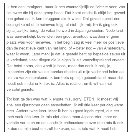
Ik ben een immigrant, maar ik heb waarschijnlijk de lichtste soort van
heimwee die bij deze groep hoort. Dat komt omdat ik altijd het gevoel
heb gehad dat ik kon teruggaan als ik wilde. Dat gevoel speelt een
belangrijke rol of je heimwee krijgt of niet, lijkt mij. En ik ging ook
bijna jaarlijks terug: de vakantie werd in Japan gehouden. Nederland
was aanvankelijk bovendien een groot avontuur, waardoor er geen
plaats was voor heimwee. In het begin zag ik veel meer de positieve
dan de negatieve kant van het land, of – beter nog – van Amsterdam,
waar ik woon. Later merk je dat je gesteld bent op bepaalde zaken uit
je vaderland, vaak dingen die je eigenlijk als vanzelfsprekend ervaart.
Dat botst soms, dan wordt je boos, maar dan denk ik ook, ja,
misschien zijn die vanzelfsprekendheden uit mijn vaderland helemaal
niet zo vanzelfsprekend. Ik ben trots op mijn geboorteland, maar dat
houdt ook in dat er kritiek is. Alles is relatief, en ik wil van het
verschil genieten.
Tot kort gelden was wat ik ergste mis, sorry, ETEN. Ik moest vrij
snel een rijststomer gaan aanschaffen. Ik wil drie keer per dag warm
eten. Anders twee keer. Maar ik ben nu goed ingeburgerd, dus eet
toch vaak één keer. Ik mis niet alleen maar Japans eten maar de
variatie van eten en een landelijk enthousiasme over eten mis ik ook.
Ik doe nu mijn best om zelf te koken, dat is iets wat ik nooit heb