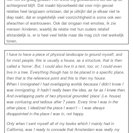
achtergrond blijft. Dat maakt bijvoorbeeld dat voor mijn gevoel
relaties heel langzaam ontstaan, dat je uitkijkt dat je elkaar niet te
diep raakt, dat er ongelofelijk veel voorzichtigheid is soms ook een
afwachten of wantrouwen. Ook dat omgaan met emoties, ik zie
mensen /kinderen, waarbij de relatie met hun ouders relatief
afstandelijk is, er is heel veel liefde maar die mag zich niet werkelijk
tonen.
I have to have a piece of physical landscape to ground myself, and
for most people, this is usually a house, as a structure, that is then
called a ‘home’. But, I could also live in a tent, too; or; I could even
live in a tree. Everything though has to be placed in a specific place,
then that is the reference point and this is then my house.
When I immigrated I had overlapping worlds because I didn’t know I
was immigrating. It hadn’t really been the idea, as far as I knew then.
And overlapping parts of two physical grounded ‘place’ (i.e. house)
was confusing and tedious after 7 years. Every time I was in the
other place, I idealized the place I wasn’t -- I was always
disappointed in the place I was in, not happy.
Only when I sent myself all of my books which I mainly had in
California, was I ready to concede that Amsterdam was really my