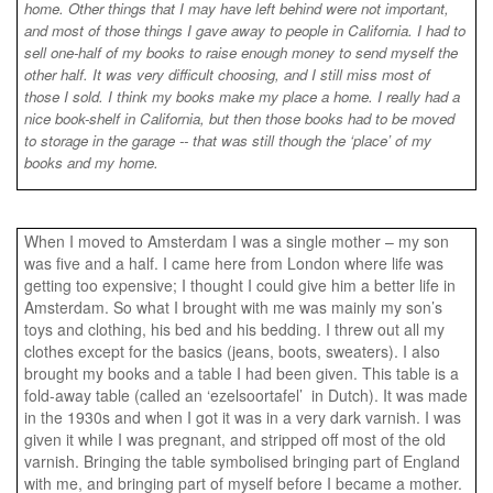
home. Other things that I may have left behind were not important,
and most of those things I gave away to people in California. I had to
sell one-half of my books to raise enough money to send myself the
other half. It was very difficult choosing, and I still miss most of
those I sold. I think my books make my place a home. I really had a
nice book-shelf in California, but then those books had to be moved
to storage in the garage -- that was still though the ‘place’ of my
books and my home.
When I moved to Amsterdam I was a single mother – my son
was five and a half. I came here from London where life was
getting too expensive; I thought I could give him a better life in
Amsterdam. So what I brought with me was mainly my son’s
toys and clothing, his bed and his bedding. I threw out all my
clothes except for the basics (jeans, boots, sweaters). I also
brought my books and a table I had been given. This table is a
fold-away table (called an ‘ezelsoortafel’ in Dutch). It was made
in the 1930s and when I got it was in a very dark varnish. I was
given it while I was pregnant, and stripped off most of the old
varnish. Bringing the table symbolised bringing part of England
with me, and bringing part of myself before I became a mother.