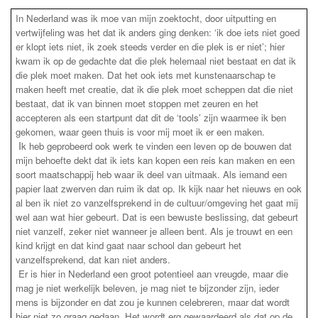
In Nederland was ik moe van mijn zoektocht, door uitputting en
vertwijfeling was het dat ik anders ging denken: ‘ik doe iets niet goed
er klopt iets niet, ik zoek steeds verder en die plek is er niet’; hier
kwam ik op de gedachte dat die plek helemaal niet bestaat en dat ik
die plek moet maken. Dat het ook iets met kunstenaarschap te
maken heeft met creatie, dat ik die plek moet scheppen dat die niet
bestaat, dat ik van binnen moet stoppen met zeuren en het
accepteren als een startpunt dat dit de ‘tools’ zijn waarmee ik ben
gekomen, waar geen thuis is voor mij moet ik er een maken.
I
k heb geprobeerd ook werk te vinden een leven op de bouwen dat
mijn behoefte dekt dat ik iets kan kopen een reis kan maken en een
soort maatschappij heb waar ik deel van uitmaak. Als iemand een
papier laat zwerven dan ruim ik dat op. Ik kijk naar het nieuws en ook
al ben ik niet zo vanzelfsprekend in de cultuur/omgeving het gaat mij
wel aan wat hier gebeurt. Dat is een bewuste beslissing, dat gebeurt
niet vanzelf, zeker niet wanneer je alleen bent. Als je trouwt en een
kind krijgt en dat kind gaat naar school dan gebeurt het
vanzelfsprekend, dat kan niet anders.
Er is hier in Nederland een groot potentieel aan vreugde, maar die
mag je niet werkelijk beleven, je mag niet te bijzonder zijn, ieder
mens is bijzonder en dat zou je kunnen celebreren, maar dat wordt
hier niet zo graag gedaan. Het wordt erg gewaardeerd als dat op de