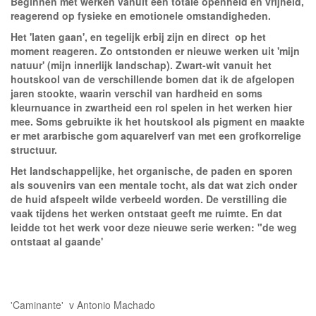
Beginnen met werken vanuit een totale openheid en vrijheid,
reagerend op fysieke en emotionele omstandigheden.
Het 'laten gaan', en tegelijk erbij zijn en direct op het
moment reageren. Zo ontstonden er nieuwe werken uit 'mijn
natuur' (mijn innerlijk landschap). Zwart-wit vanuit het
houtskool van de verschillende bomen dat ik de afgelopen
jaren stookte, waarin verschil van hardheid en soms
kleurnuance in zwartheid een rol spelen in het werken hier
mee. Soms gebruikte ik het houtskool als pigment en maakte
er met ararbische gom aquarelverf van met een grofkorrelige
structuur.
Het landschappelijke, het organische, de paden en sporen
als souvenirs van een mentale tocht, als dat wat zich onder
de huid afspeelt wilde verbeeld worden. De verstilling die
vaak tijdens het werken ontstaat geeft me ruimte. En dat
leidde tot het werk voor deze nieuwe serie werken: "de weg
ontstaat al gaande'
'Caminante' v Antonio Machado