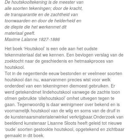
De houtskooltekening is de meester van
alle soorten tekeningen; door de kracht,
de transparantie en de zachtheid van
toonwaarden en door de helderheid en
de diepte die het werkenmet dit
materiaal geeft.
Maxime Lalanne 1827-1886
Het boek ‘Houtskool’ is een ode aan het oudste
tekenmateriaal dat we kennen. Een bevlogen verslag van de
zoektocht naar de geschiedenis en hetmaakproces van
houtskool.
Tot in de negentiende eeuw bestonden er veelmeer soorten
houtskool dan nu, waarvanmen precies wist voor welk
onderdeel van een tekeningmen diemoest gebruiken. Er
werd getekendmet lindehoutskool vanwege de zachte toon
ofmen gebruikte ‘oliehoutskool’ omhet uitvegen tegen te
gaan. Tegenwoordig is daar weinigmeer over bekend en is
voornamelijk houtskool van de wilg en soms van de druif in
de kunstenaarsmaterialenwinkel verkrijgbaar.Onderzoek van
beeldend kunstenaar Lisanne Sloots heeft geleid tot nieuwe
‘oude’ soorten gestookte houtskool, opgetekend en zichtbaar
gemaakt in dit boek.