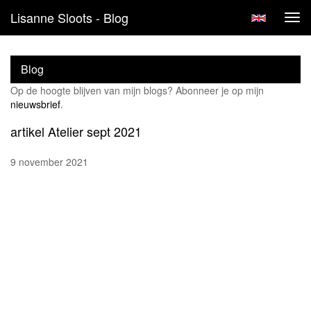
Lisanne Sloots - Blog
Tog
navi
Blog
Op de hoogte blijven van mijn blogs? Abonneer je op mijn
nieuwsbrief
.
artikel Atelier sept 2021
9 november 2021