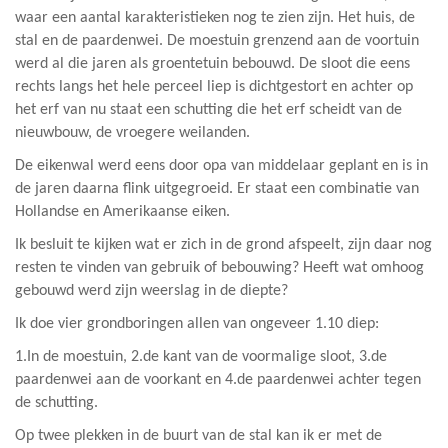
waar een aantal karakteristieken nog te zien zijn. Het huis, de
stal en de paardenwei.
De moestuin grenzend aan de voortuin
werd al die jaren als groentetuin bebouwd.
De sloot die eens
rechts langs het hele perceel liep is dichtgestort en achter op
het erf van nu staat een schutting die het erf scheidt van de
nieuwbouw, de vroegere weilanden.
De eikenwal werd eens door opa van middelaar geplant en is in
de jaren daarna flink uitgegroeid.
Er staat een combinatie van
Hollandse en Amerikaanse eiken.
Ik besluit te kijken wat er zich in de grond afspeelt, zijn daar nog
resten te vinden van gebruik of bebouwing? Heeft wat omhoog
gebouwd werd zijn weerslag in de diepte?
Ik doe vier grondboringen allen van ongeveer 1.10 diep:
1.In de moestuin, 2.de kant van de voormalige sloot, 3.de
paardenwei aan de voorkant en 4.de paardenwei achter tegen
de schutting.
Op twee plekken in de buurt van de stal kan ik er met de