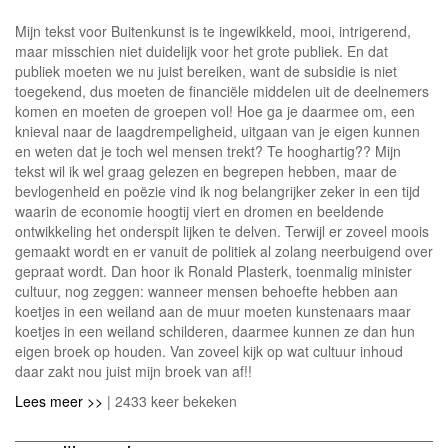
Mijn tekst voor Buitenkunst is te ingewikkeld, mooi, intrigerend,
maar misschien niet duidelijk voor het grote publiek. En dat
publiek moeten we nu juist bereiken, want de subsidie is niet
toegekend, dus moeten de financiële middelen uit de deelnemers
komen en moeten de groepen vol! Hoe ga je daarmee om, een
knieval naar de laagdrempeligheid, uitgaan van je eigen kunnen
en weten dat je toch wel mensen trekt? Te hooghartig?? Mijn
tekst wil ik wel graag gelezen en begrepen hebben, maar de
bevlogenheid en poëzie vind ik nog belangrijker zeker in een tijd
waarin de economie hoogtij viert en dromen en beeldende
ontwikkeling het onderspit lijken te delven. Terwijl er zoveel moois
gemaakt wordt en er vanuit de politiek al zolang neerbuigend over
gepraat wordt. Dan hoor ik Ronald Plasterk, toenmalig minister
cultuur, nog zeggen: wanneer mensen behoefte hebben aan
koetjes in een weiland aan de muur moeten kunstenaars maar
koetjes in een weiland schilderen, daarmee kunnen ze dan hun
eigen broek op houden. Van zoveel kijk op wat cultuur inhoud
daar zakt nou juist mijn broek van af!!
Lees meer >>
| 2433 keer bekeken