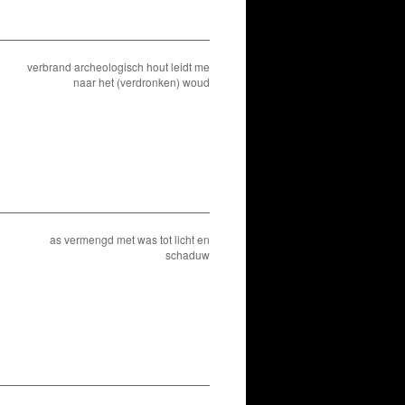
verbrand archeologisch hout leidt me
naar het (verdronken) woud
as vermengd met was tot licht en
schaduw