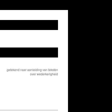
getekend naar aanleiding van teksten
over wederkerigheid