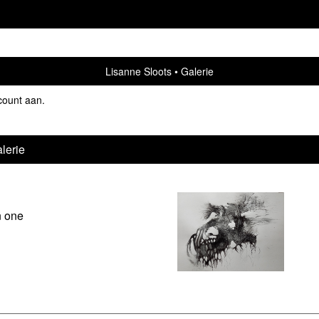
Lisanne Sloots
Galerie
count aan
.
lerie
in one