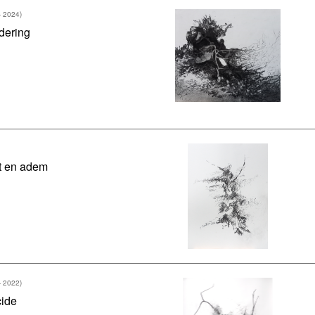
- 2024)
dering
t en adem
- 2022)
ide