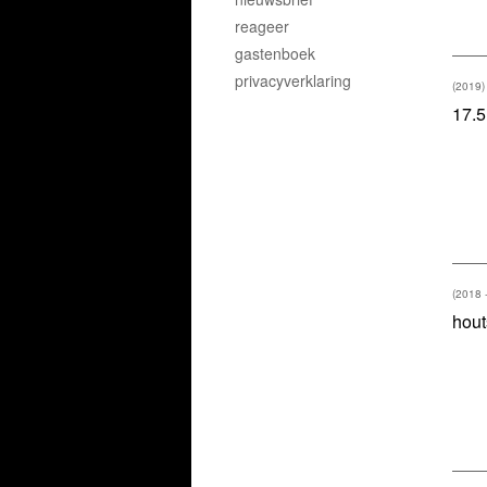
reageer
gastenboek
privacyverklaring
(2019)
17.5
(2018 
hout