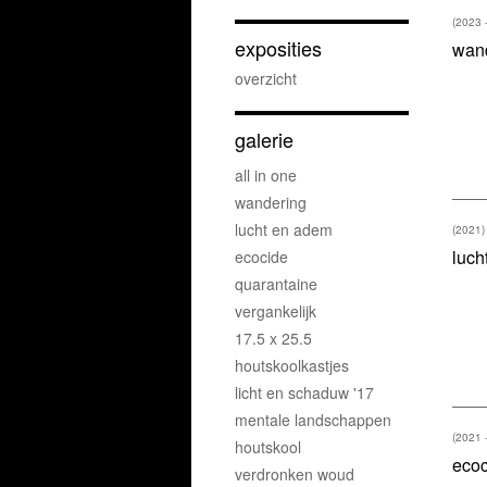
(2023 
exposities
wan
overzicht
galerie
all in one
wandering
lucht en adem
(2021)
luch
ecocide
quarantaine
vergankelijk
17.5 x 25.5
houtskoolkastjes
licht en schaduw '17
mentale landschappen
(2021 
houtskool
ecoc
verdronken woud