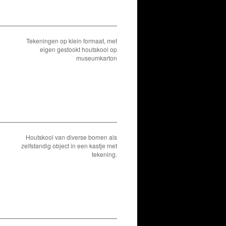
Tekeningen op klein formaat, met
eigen gestookt houtskool op
museumkarton
Houtskool van diverse bomen als
zelfstandig object in een kastje met
tekening.