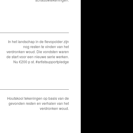
In het landschap in de flevopolder zijn
nog resten te vinden van het
verdronken woud. Die vondsten waren
de start voor een nieuwe serie werken.
Nu €200 p st. #artistsupportpledge
Houtskool tekeningen op basis van de
gevonden resten en verhalen van het
verdronken woud.