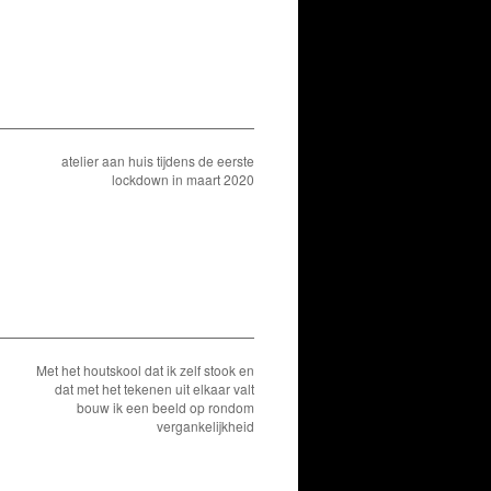
atelier aan huis tijdens de eerste
lockdown in maart 2020
Met het houtskool dat ik zelf stook en
dat met het tekenen uit elkaar valt
bouw ik een beeld op rondom
vergankelijkheid