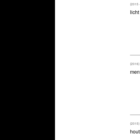
(2015 
lich
(2016)
men
(2015)
hout