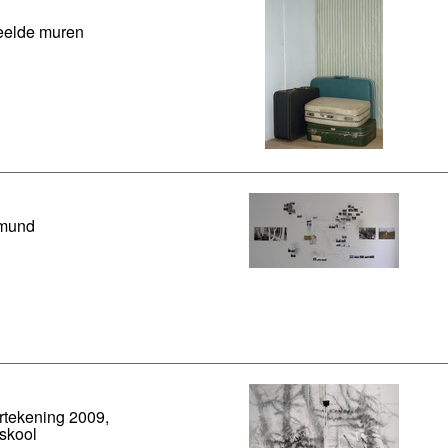
eelde muren
tmund
tekening 2009,
skool