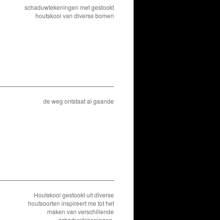
schaduwtekeningen met gestookt
houtskool van diverse bomen
de weg ontstaat al gaande
Houtskool gestookt uit diverse
houtsoorten inspireert me tot het
maken van verschillende
schaduwtekeningen.