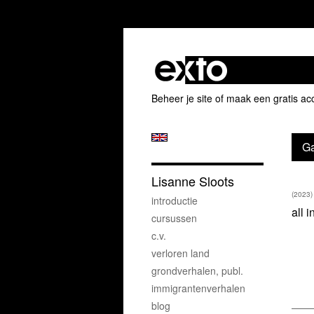
Beheer je site
of
maak een gratis ac
Ga
Lisanne Sloots
(2023)
introductie
all 
cursussen
c.v.
verloren land
grondverhalen, publ.
immigrantenverhalen
blog