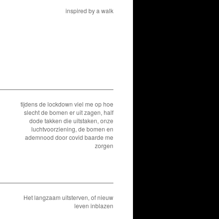
inspired by a walk
tijdens de lockdown viel me op hoe
slecht de bomen er uit zagen, half
dode takken die uitstaken, onze
luchtvoorziening, de bomen en
ademnood door covid baarde me
zorgen
Het langzaam uitsterven, of nieuw
leven inblazen