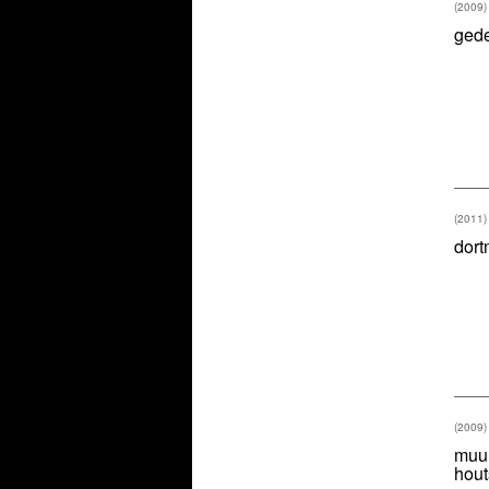
(2009)
ged
(2011)
dor
(2009)
muur
hout