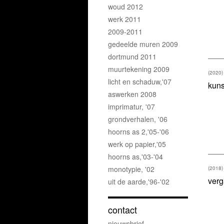
woud 2012
werk 2011
2009-2011
gedeelde muren 2009
dortmund 2011
muurtekening 2009
(2020)
licht en schaduw,'07
kuns
aswerken 2008
imprimatur, '07
grondverhalen, '06
hoorns as 2,'05-'06
werk op papier,'05
hoorns as,'03-'04
monotypie, '02
(2018)
verg
uit de aarde,'96-'02
contact
nieuwsbrief