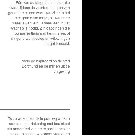
Eén van de dingen die ter sprake
kwam tijdens de voorbereidingen van
gedeelde muren was: ‘wat zit er in het
immigrantenkoffertje’, of ‘waarmee
maak je van je huis weer een thuis’.
Wat heb je nodig. Zijn dat dingen die
jou aan je thuisland herinneren, óf
datgene wat nieuwe ontwikkelingen
mogelijk maakt.
werk geïnspireerd op de stad
Dortmund en de mijnen uit de
omgeving
Twee weken kon ik in punt wg werken
aan een muurtekening met houtskool
als onderdeel van de expostie: zonder
licht geen schaduw, zonder vuur geen