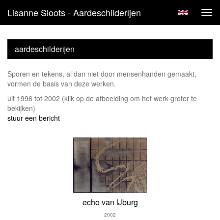
Lisanne Sloots - Aardeschilderijen
Tog
navi
aardeschilderijen
Sporen en tekens, al dan niet door mensenhanden gemaakt,
vormen de basis van deze werken.
uit 1996 tot 2002
(klik op de afbeelding om het werk groter te
bekijken)
stuur een bericht
echo van IJburg
2002