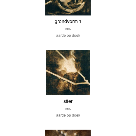
grondvorm 1
1997
aarde op doek
stier
1997
aarde op doek