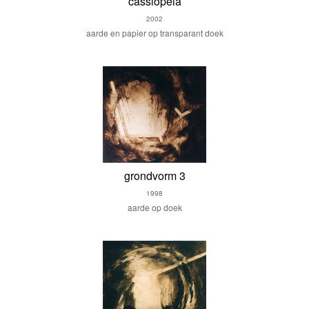
cassiopeia
2002
aarde en papier op transparant doek
grondvorm 3
1998
aarde op doek