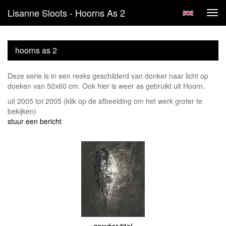
Lisanne Sloots - Hoorns As 2
Tog
navi
hoorns as 2
Deze serie is in een reeks geschilderd van donker naar licht op
doeken van 50x60 cm. Ook hier is weer as gebruikt uit Hoorn.
uit 2005 tot 2005
(klik op de afbeelding om het werk groter te
bekijken)
stuur een bericht