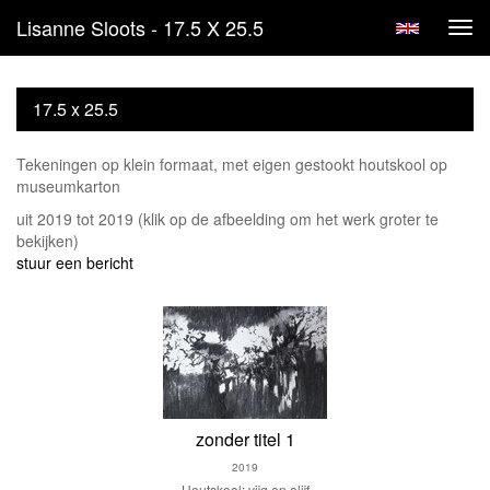
Lisanne Sloots - 17.5 X 25.5
Tog
navi
17.5 x 25.5
Tekeningen op klein formaat, met eigen gestookt houtskool op
museumkarton
uit 2019 tot 2019
(klik op de afbeelding om het werk groter te
bekijken)
stuur een bericht
zonder titel 1
2019
Houtskool: vijg en olijf