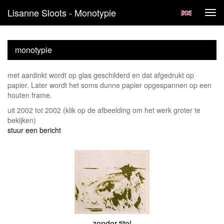
Lisanne Sloots - Monotypie
Tog
navi
monotypie
met aardinkt wordt op glas geschilderd en dat afgedrukt op
papier. Later wordt het soms dunne papier opgespannen op een
houten frame.
uit 2002 tot 2002
(klik op de afbeelding om het werk groter te
bekijken)
stuur een bericht
zonder titel