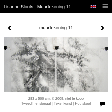
Lisanne Sloots - Muurtekening 11
Tog
navi
muurtekening 11
283 x 500 cm, © 2009, niet te koop
Tweedimensionaal | Tekenkunst | Houtskool