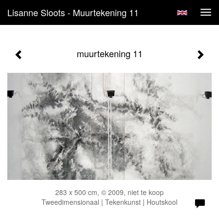
Lisanne Sloots - Muurtekening 11
Tog
navi
muurtekening 11
283 x 500 cm, © 2009, niet te koop
Tweedimensionaal | Tekenkunst | Houtskool