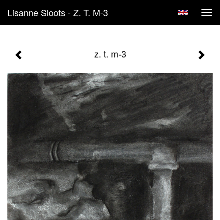
Lisanne Sloots - Z. T. M-3
Tog
navi
z. t. m-3