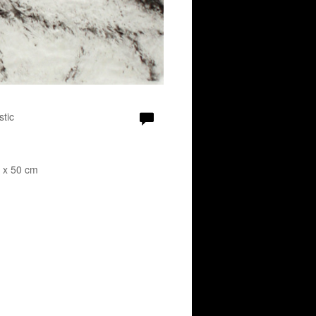
stic
9 x 50 cm