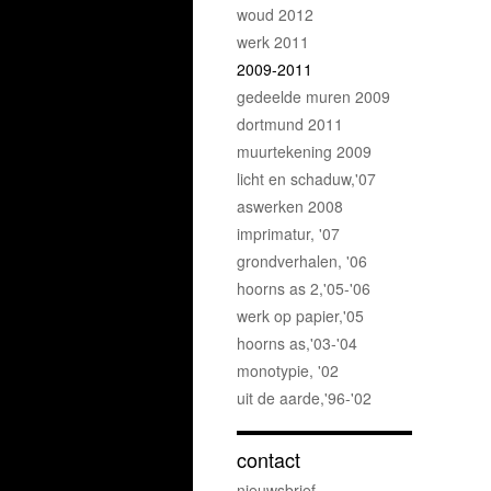
woud 2012
werk 2011
2009-2011
gedeelde muren 2009
dortmund 2011
muurtekening 2009
licht en schaduw,'07
aswerken 2008
imprimatur, '07
grondverhalen, '06
hoorns as 2,'05-'06
werk op papier,'05
hoorns as,'03-'04
monotypie, '02
uit de aarde,'96-'02
contact
nieuwsbrief