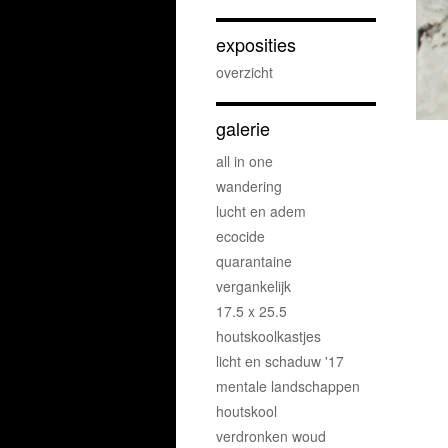
exposities
overzicht
galerie
all in one
wandering
lucht en adem
ecocide
quarantaine
vergankelijk
17.5 x 25.5
houtskoolkastjes
licht en schaduw '17
mentale landschappen
houtskool
verdronken woud