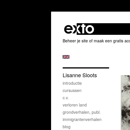
Beheer je site
of
maak een gratis ac
Lisanne Sloots
introductie
cursussen
c.v.
verloren land
grondverhalen, publ.
immigrantenverhalen
blog