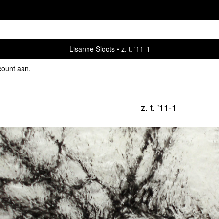
Lisanne Sloots
z. t. '11-1
count aan
.
z. t. '11-1