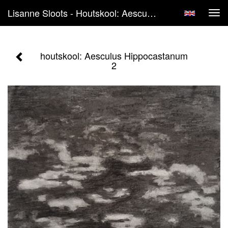
Lisanne Sloots - Houtskool: Aesculus Hippocastanum 2
Tog
navi
houtskool: Aesculus Hippocastanum
2