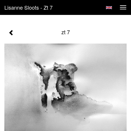
Lisanne Sloots - Zt 7
Tog
navi
zt 7