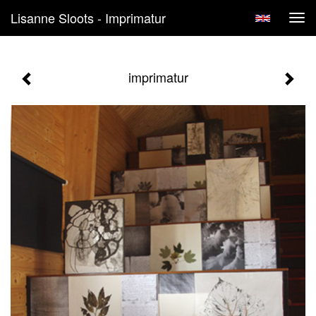
Lisanne Sloots - Imprimatur
Tog
navi
imprimatur