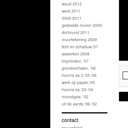
woud 2012
werk 2011
2009-2011
gedeelde muren 2009
dortmund 2011
muurtekening 2009
licht en schaduw,'07
aswerken 2008
imprimatur, '07
grondverhalen, '06
hoorns as 2,'05-'06
werk op papier,'05
hoorns as,'03-'04
monotypie, '02
uit de aarde,'96-'02
contact
nieuwsbrief