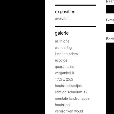
Naa
exposities
overzicht
E-ma
galerie
Beri
all in one
wandering
lucht en adem
ecocide
quarantaine
vergankelijk
17.5 x 25.5
houtskoolkastjes
licht en schaduw '17
mentale landschappen
houtskool
verdronken woud