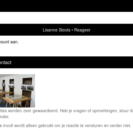
Lisanne Sloots
Reageer
count aan
.
ntact
ties worden zeer gewaardeerd. Heb je vragen of opmerkingen, stuur dan
nder.
e invult wordt alleen gebruikt om je reactie te versturen en verder niet.