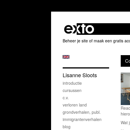
Beheer je site
of
maak een gratis ac
Co
Lisanne Sloots
introductie
cursussen
c.v.
verloren land
Reac
grondverhalen, publ.
hiero
immigrantenverhalen
Wat j
blog